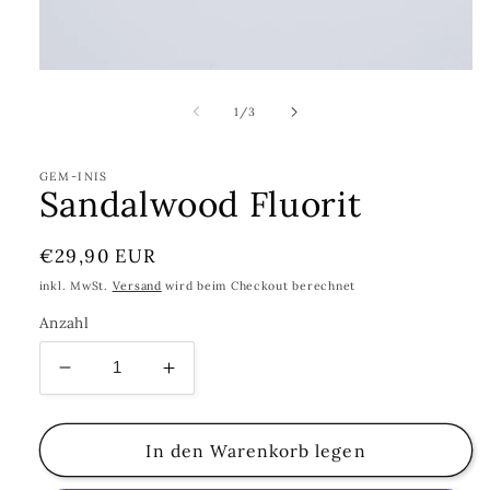
Medien
1
in
von
1
/
3
Modal
öffnen
GEM-INIS
Sandalwood Fluorit
Normaler
€29,90 EUR
Preis
inkl. MwSt.
Versand
wird beim Checkout berechnet
Anzahl
Verringere
Erhöhe
die
die
Menge
Menge
für
für
In den Warenkorb legen
Sandalwood
Sandalwood