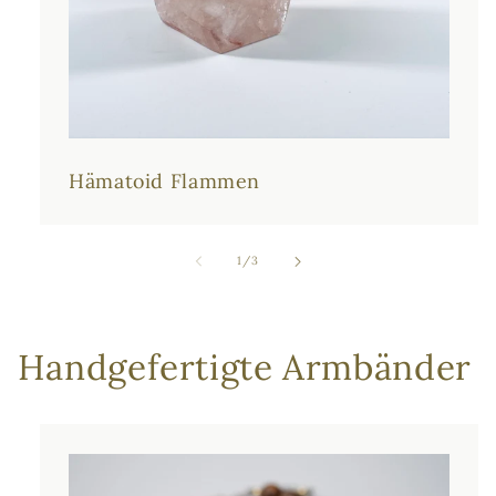
Hämatoid Flammen
von
1
/
3
Handgefertigte Armbänder